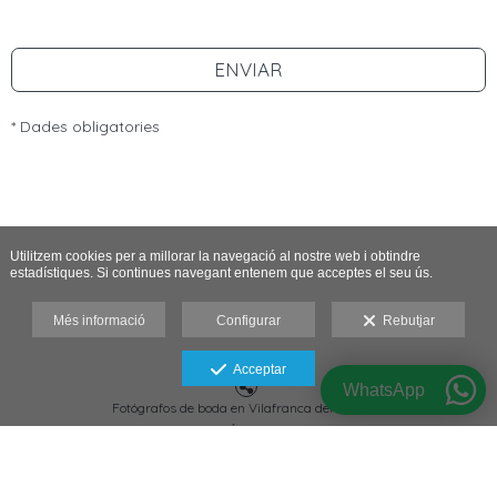
ENVIAR
* Dades obligatories
Utilitzem cookies per a millorar la navegació al nostre web i obtindre
estadístiques. Si continues navegant entenem que acceptes el seu ús.
Més informació
Configurar
Rebutjar
Acceptar
WhatsApp
Fotógrafos de boda en Vilafranca del Penedès
AVÍS LEGAL