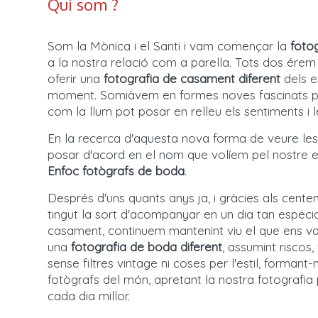
Qui som ?
Som la Mònica i el Santi i vam començar la
foto
a la nostra relació com a parella. Tots dos érem 
oferir una
fotografia de casament diferent
dels e
moment. Somiàvem en formes noves fascinats pe
com la llum pot posar en relleu els sentiments i
En la recerca d'aquesta nova forma de veure les
posar d'acord en el nom que volíem pel nostre es
Enfoc fotògrafs de boda
.
Després d'uns quants anys ja, i gràcies als cent
tingut la sort d'acompanyar en un dia tan especia
casament, continuem mantenint viu el que ens va 
una
fotografia de boda diferent
, assumint riscos,
sense filtres vintage ni coses per l'estil, formant
fotògrafs del món, apretant la nostra fotografia 
cada dia millor.