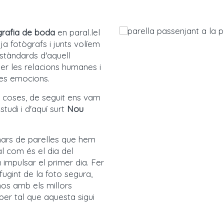
grafia de boda
en paral.lel
ja fotògrafs i junts volíem
stàndards d'aquell
r les relacions humanes i
 les emocions.
 coses, de seguit ens vam
tudi i d'aquí surt
Nou
enars de parelles que hem
l com és el dia del
impulsar el primer dia. Fer
 fugint de la foto segura,
-nos amb els millors
per tal que aquesta sigui