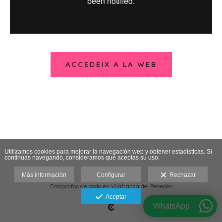
ACCEDEIX A LA WEB
Utilizamos cookies para mejorar la navegación web y obtener estadísticas. Si
continuas navegando, consideramos que aceptas su uso.
Más información
Configurar
Rechazar
Fotógrafos de boda en Vilafranca del Penedès
Aviso legal
Aceptar
WhatsApp