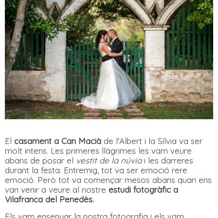
El
casament a Can Macià
de l'Albert i la Sílvia va ser
molt intens. Les primeres llàgrimes les vam veure
abans de posar el
vestit de la núvia
i les darreres
durant la festa. Entremig, tot va ser emoció rere
emoció. Però tot va començar mesos abans quan ens
van venir a veure al nostre
estudi fotogràfic a
Vilafranca del Penedès.
Els vam ensenyar la nostra fotografia i els vam