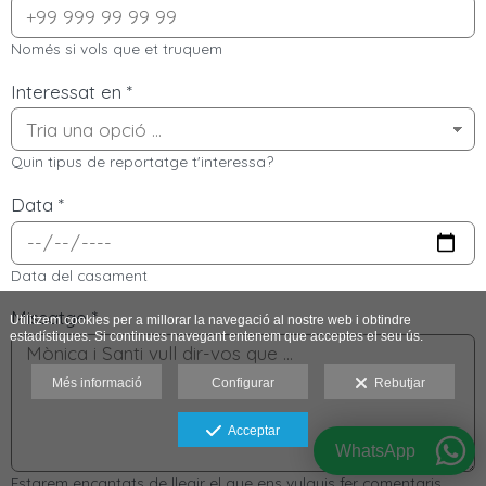
Només si vols que et truquem
Interessat en
*
Quin tipus de reportatge t'interessa?
Data
*
Data del casament
Missatge
*
Utilitzem cookies per a millorar la navegació al nostre web i obtindre
estadístiques. Si continues navegant entenem que acceptes el seu ús.
Més informació
Configurar
Rebutjar
Acceptar
WhatsApp
Estarem encantats de llegir el que ens vulguis fer comentaris.