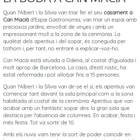
Quan l'Albert i la Sílvia van triar fer el seu
casament a
Can Macià
d'Espai Gastronomia, van triar un espai amb
preciosos jardins, envoltat de vinyes i amb un
impressionant molí a la zona de la cerimònia. La
qualitat dels aperitius i del sopar, és coneguda per
tothom i, per tant, no entraré a explicar-vos-ho.
Can Macià està situada a Òdena, al costat d'Igualada i
molt aprop de Barcelona. La casa, d'estil rústic, ha
estat reformada i pot allotjar fins a 15 persones.
Quan l'Albert i la Sílvia van dir-se el sí, els aperitius van
començar tant davant la sala principal com a la sona
habilitada al costat de la cerimònia. Aperitius que van
acabar amb un fantàstic sopar dins la gran sala que
destaca per l'absència de columnes. En acabar, festa i
més festa. Tot va sortir de 10.
Amb els nuvis vam tenir la sort de poder coincidir en