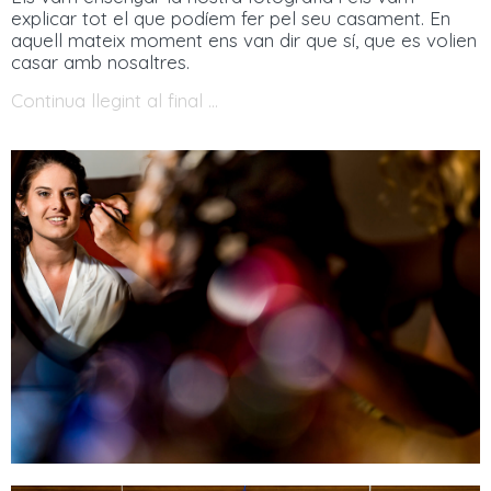
explicar tot el que podíem fer pel seu casament. En
aquell mateix
moment
ens van dir que sí, que es volien
casar amb nosaltres.
Continua llegint al final ...