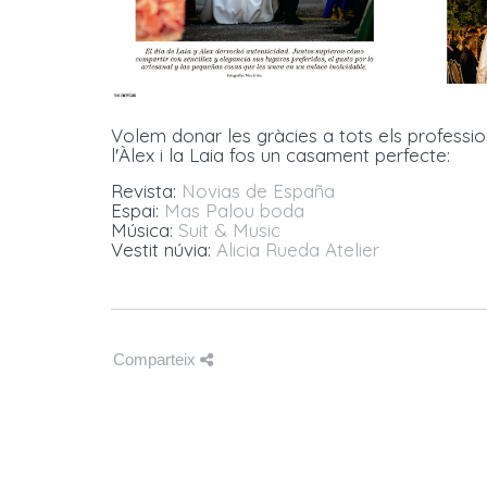
Volem donar les gràcies a tots els professi
l'Àlex i la Laia fos un casament perfecte:
Revista:
Novias de España
Espai:
Mas Palou boda
Música:
Suit & Music
Vestit núvia:
Alicia Rueda Atelier
Comparteix