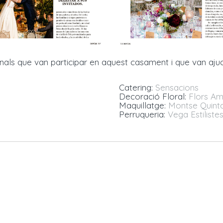
onals que van participar en aquest casament i que van aj
Catering:
Sensacions
Decoració Floral:
Flors Am
Maquillatge:
Montse Quinta
Perruqueria:
Vega Estiliste