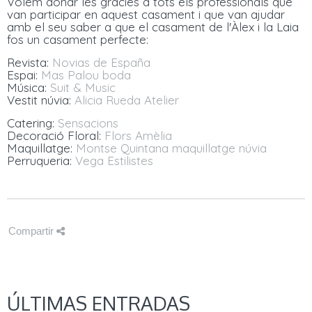
Volem donar les gràcies a tots els professionals que
van participar en aquest casament i que van ajudar
amb el seu saber a que el casament de l'Àlex i la Laia
fos un casament perfecte:
Revista:
Novias de España
Espai:
Mas Palou boda
Música:
Suit & Music
Vestit núvia:
Alicia Rueda Atelier
Catering:
Sensacions
Decoració Floral:
Flors Amèlia
Maquillatge:
Montse Quintana maquillatge núvia
Perruqueria:
Vega Estilistes
Compartir
ÚLTIMAS ENTRADAS