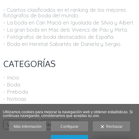
- Cuartos clasificados en el ranking de los mejores
fotógrafos de boda del mundo.
- La boda en Can Macià en Igualada de Sílvia y Albert
- La gran boda en Mas dels Vivencs de Pau y Mirta.
- Fotógrafos de boda destacados de España.
- Boda en Heretat Sabartés de Daniela y Sergio.
CATEGORÍAS
- Inicio
- Boda
- Preboda
- Noticias
Utilizamos cookies para mejorar la navegación web y obtener estadísticas. Si
continuas navegando, consideramos que aceptas su uso.
Ver anterior
Ver siguiente
Más información
Configurar
Rechazar